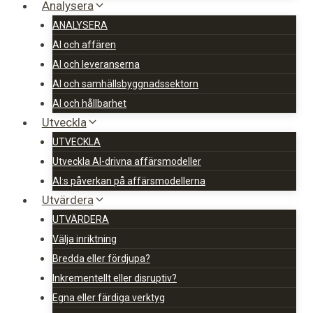
Analysera
ANALYSERA
AI och affären
AI och leveranserna
AI och samhällsbyggnadssektorn
AI och hållbarhet
Utveckla
UTVECKLA
Utveckla AI-drivna affärsmodeller
AI:s påverkan på affärsmodellerna
Utvärdera
UTVÄRDERA
Välja inriktning
Bredda eller fördjupa?
Inkrementellt eller disruptiv?
Egna eller färdiga verktyg