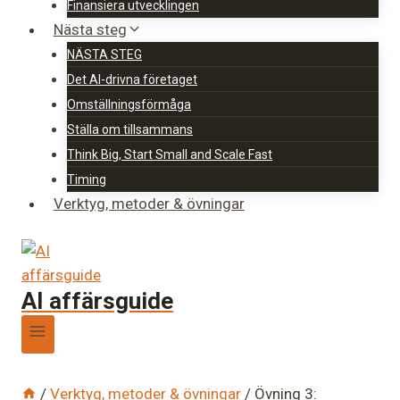
Finansiera utvecklingen
Nästa steg
NÄSTA STEG
Det AI-drivna företaget
Omställningsförmåga
Ställa om tillsammans
Think Big, Start Small and Scale Fast
Timing
Verktyg, metoder & övningar
AI affärsguide
/
Verktyg, metoder & övningar
/
Övning 3: