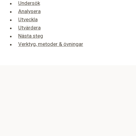
Undersök
Analysera
Utveckla
Utvärdera
Nästa steg
Verktyg, metoder & övningar
Toggle
Start
child
START
menu
Om projektet
Slutseminarium
Ordlista
Referenser
Toggle
Undersök