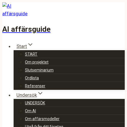
Skip
to
content
AI affärsguide
Start
START
Om projektet
Slutseminarium
Ordlista
Referenser
Undersök
UNDERSÖK
Om AI
Om affärsmodeller
Utgå från ditt företag