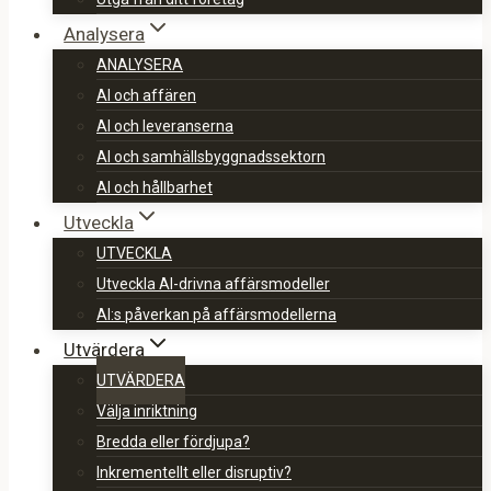
Analysera
ANALYSERA
AI och affären
AI och leveranserna
AI och samhällsbyggnadssektorn
AI och hållbarhet
Utveckla
UTVECKLA
Utveckla AI-drivna affärsmodeller
AI:s påverkan på affärsmodellerna
Utvärdera
UTVÄRDERA
Välja inriktning
Bredda eller fördjupa?
Inkrementellt eller disruptiv?