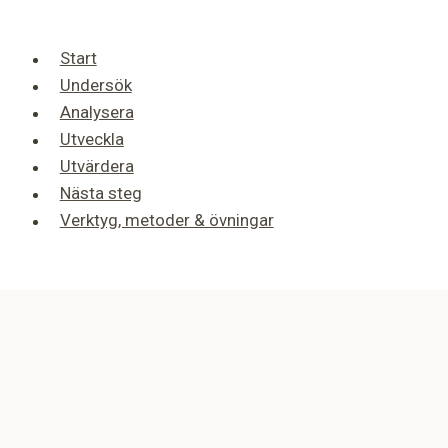
Start
Undersök
Analysera
Utveckla
Utvärdera
Nästa steg
Verktyg, metoder & övningar
Toggle
Start
child
START
menu
Om projektet
Slutseminarium
Ordlista