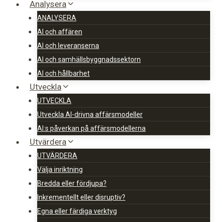
Analysera
ANALYSERA
AI och affären
AI och leveranserna
AI och samhällsbyggnadssektorn
AI och hållbarhet
Utveckla
UTVECKLA
Utveckla AI-drivna affärsmodeller
AI:s påverkan på affärsmodellerna
Utvärdera
UTVÄRDERA
Välja inriktning
Bredda eller fördjupa?
Inkrementellt eller disruptiv?
Egna eller färdiga verktyg