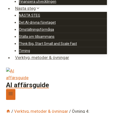
Finansiera utvecklingen
Nästa steg
NÄSTA STEG
Det AI-drivna företaget
Omställningsförmåga
Ställa om tillsammans
Think Big, Start Small and Scale Fast
Timing
Verktyg, metoder & övningar
AI affärsguide
/
Verktyg, metoder & övningar
/
Övning 4: